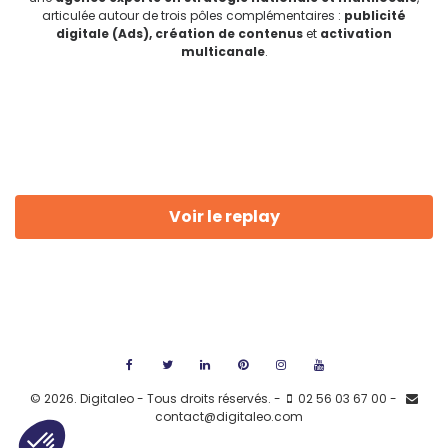
articulée autour de trois pôles complémentaires :
publicité
digitale (Ads), création de contenus
et
activation
multicanale
.
Voir le replay
©
2026. Digitaleo - Tous droits réservés. -
02 56 03 67 00 -
contact@digitaleo.com