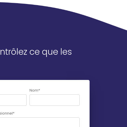
ontrôlez ce que les
Nom
*
sionnel
*