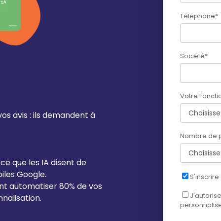
Téléphone
*
Société
*
Votre Foncti
 vos avis : ils demandent à
Nombre de p
ce que les IA disent de
oiles Google.
S'inscrire
ment automatiser 80% de vos
J'autoris
nalisation.
personnalise