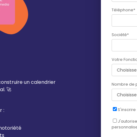
Téléphone
*
Société
*
Votre Foncti
nstruire un calendrier
Nombre de p
al. 🚀
 :
S'inscrire
J'autoris
personnalise
notoriété
ts