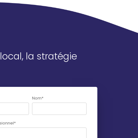
ocal, la stratégie
Nom
*
sionnel
*